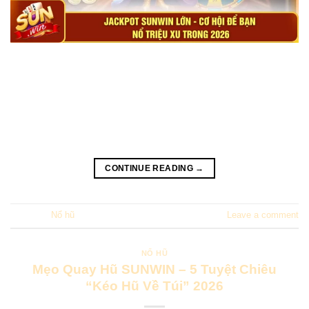
Jackpot SUNWIN lớn là mục tiêu mà nhiều người chơi
mong muốn chinh phục khi tham gia nổ hũ trong 2026. Mỗi
vòng quay đều mang lại cơ hội xuất hiện giải thưởng giá trị
với mức thưởng tăng dần theo thời gian. Chính yếu tố bất
ngờ này khiến trò chơi ở SUNWIN luôn…
CONTINUE READING
→
Posted in
Nổ hũ
Leave a comment
NỔ HŨ
Mẹo Quay Hũ SUNWIN – 5 Tuyệt Chiêu
“Kéo Hũ Về Túi” 2026