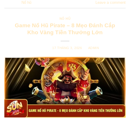
Posted in
Nổ hũ
Leave a comment
NỔ HŨ
Game Nổ Hũ Pirate – 8 Mẹo Đánh Cắp
Kho Vàng Tiền Thưởng Lớn
POSTED ON
17 THÁNG 3, 2026
BY
ADMIN
Game nổ hũ Pirate được xây dựng theo chủ đề cướp biển