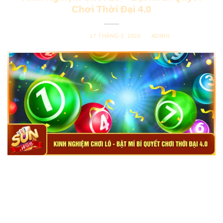
Chơi Thời Đại 4.0
POSTED ON
17 THÁNG 3, 2026
BY
ADMIN
Kinh nghiệm chơi lô luôn giữ vai trò quan trọng đối với
người tham gia khi thị trường số hóa ngày càng phát triển.
Thay vì dựa vào may rủi thuần túy, nhiều cao thủ tại
Sunwin lựa chọn cách tiếp cận mang tính chiến lược, kết