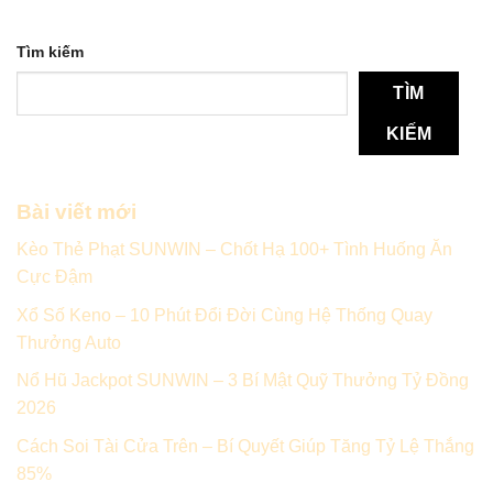
Tìm kiếm
TÌM
KIẾM
Bài viết mới
Kèo Thẻ Phạt SUNWIN – Chốt Hạ 100+ Tình Huống Ăn
Cực Đậm
Xổ Số Keno – 10 Phút Đổi Đời Cùng Hệ Thống Quay
Thưởng Auto
Nổ Hũ Jackpot SUNWIN – 3 Bí Mật Quỹ Thưởng Tỷ Đồng
2026
Cách Soi Tài Cửa Trên – Bí Quyết Giúp Tăng Tỷ Lệ Thắng
85%