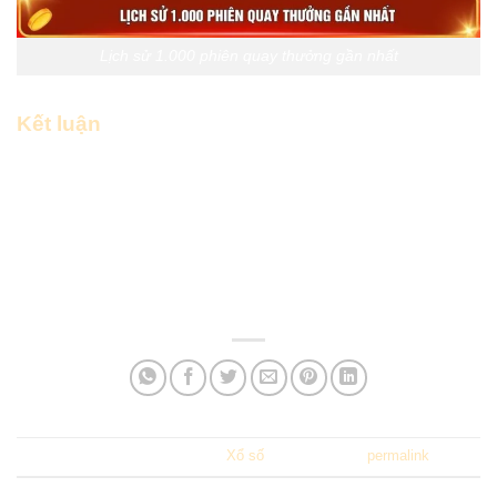
Lịch sử 1.000 phiên quay thưởng gần nhất
Kết luận
Xổ số Keno
tạo nên một cuộc cách mạng trong giới giải trí
trực tuyến nơi tốc độ và sự minh bạch luôn song hành để
mang lại những trải nghiệm tuyệt vời nhất cho hội viên.
Hãy tham gia
SUNWIN
ngay để cùng khám phá thế giới
của những con lô kỳ diệu và tận hưởng cảm giác thăng
hoa khi nhận về những phần thưởng giá trị mỗi ngày.
This entry was posted in
Xổ số
. Bookmark the
permalink
.