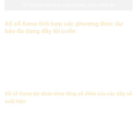
Xổ số Keno kết quả quay thưởng được đồng bộ
Xổ số Keno tích hợp các phương thức dự
báo đa dạng đầy lôi cuốn
Hội viên sẽ cảm nhận rõ sự khác biệt khi tiếp cận với hệ
thống bảng màu sinh động cùng các loại hình dự đoán
phong phú được thiết kế riêng biệt cho từng sở thích cá
nhân. Việc đa dạng hóa các lựa chọn giúp mỗi phiên quay
thưởng trở thành một cuộc đấu trí đầy thú vị nơi các con số
luôn mang theo hy vọng về sự giàu sang.
Xổ số Keno dự đoán theo tổng số điểm của các dãy số
xuất hiện
Mọi người sẽ tập trung phân tích tổng giá trị của 20 con số
may mắn xem chúng thuộc về nhóm tài hay xỉu dựa trên
ngưỡng điểm 810 cố định của hệ thống. Đây là phương
thức thu hút tới 55,8% lượng thành viên tham gia mỗi ngày