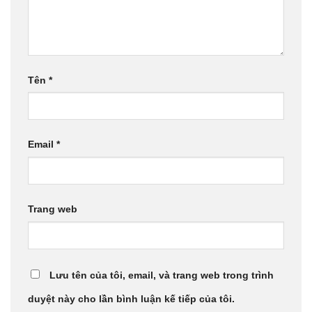
Tên
*
Email
*
Trang web
Lưu tên của tôi, email, và trang web trong trình
duyệt này cho lần bình luận kế tiếp của tôi.