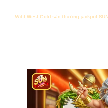
nhân còn có thể cộng dồn qua nhiều vòng quay liên tiế
Wild West Gold săn thưởng jackpot SU
Wild West Gold là tựa slot nổi bật với chủ đề miền T
đến khi nói về cơ hội nhận jackpot lớn trong các phi
mang hệ số nhân từ 2x đến 5x.
Ngoài cơ chế Wild, Wild West Gold còn sở hữu vòng qu
hệ thống thường cung cấp từ 12 đến 20 lượt quay đặc 
số nhân.