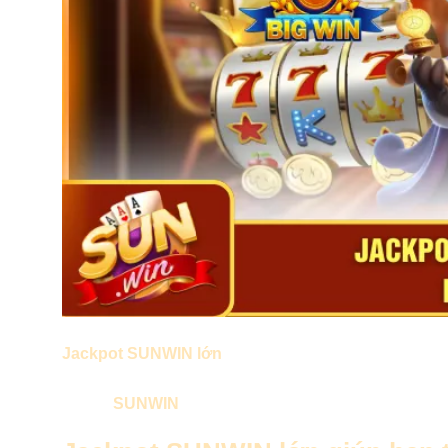
Jackpot SUNWIN lớn
là mục tiêu mà nhiều người ch
đều mang lại cơ hội xuất hiện giải thưởng giá trị với 
chơi ở
SUNWIN
luôn giữ được sự kịch tính và cuốn hú