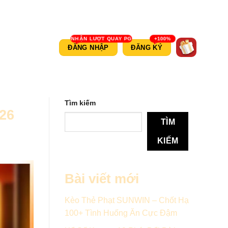
ĐĂNG NHẬP
ĐĂNG KÝ
Tìm kiếm
26
TÌM
KIẾM
Bài viết mới
Kèo Thẻ Phạt SUNWIN – Chốt Hạ
100+ Tình Huống Ăn Cực Đậm