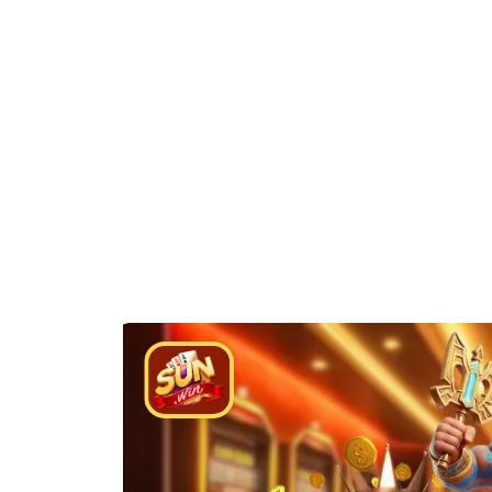
jackpot đang tiến gần mốc kích hoạt.
Giữ mức đặt cược ổn định trong nhiều vòng: Nên du
nhịp chơi thay vì tăng giảm liên tục.
Tận dụng khung giờ ít tài khoản hoạt động: Một số
cập thấp, giúp phiên quay diễn ra ổn định hơn.
Chia ngân sách thành nhiều phiên: Ví dụ có 1.200.0
giảm rủi ro thua nhanh.
Áp dụng chiến lược hợp lý cùng việc kiểm soát vốn sẽ 
ổn định và tránh đặt cược theo cảm tính.