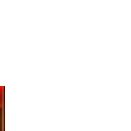
an sát
ợng truy
ghiệm và
iữ tâm lý