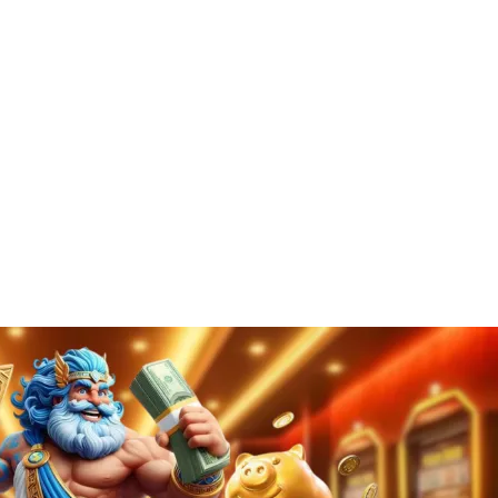
y trì cùng một mức vốn trong khoảng 60 – 100 lượt quay để qu
 cao thủ thường chọn thời điểm đêm khuya hoặc sáng sớm vì lư
00đ, hãy tách thành 3 – 4 phiên nhỏ để kéo dài thời gian trải n
giúp quá trình quay thưởng hiệu quả hơn. Điều quan trọng là g