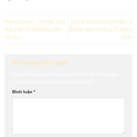
Poker Online – 3 Phiên Bản
Nổ Hũ Jackpot SUNWIN – 3
Hấp Dẫn Nhất Không Nên
Bí Mật Quỹ Thưởng Tỷ Đồng
Bỏ Qua
2026
Để lại một bình luận
Email của bạn sẽ không được hiển thị công khai.
Các trường bắt buộc được đánh dấu
*
Bình luận
*