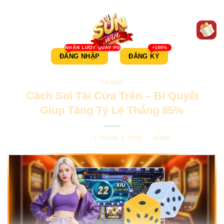
Skip
"
"
to
content
ĐĂNG NHẬP
ĐĂNG KÝ
CASINO
Cách Soi Tài Cửa Trên – Bí Quyết
Giúp Tăng Tỷ Lệ Thắng 85%
POSTED ON
17 THÁNG 3, 2026
BY
ADMIN