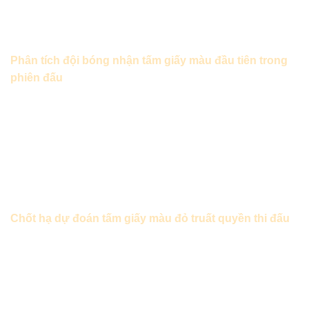
vực nóng trên sân nơi các va chạm diễn ra với tần suất
dày đặc nhất.
Phân tích đội bóng nhận tấm giấy màu đầu tiên trong
phiên đấu
Loại hình
kèo thẻ phạt SUNWIN
này mang đậm tính tốc
độ khi hội viên chỉ cần dự đoán chính xác câu lạc bộ nào
sẽ vi phạm lỗi nặng trước đối phương. Những đội bóng có
xu hướng nhập cuộc chậm hoặc thường xuyên bị ép sân
ngay từ đầu sẽ có tỷ lệ nhận cảnh cáo sớm lên đến
88,2%.
Chốt hạ dự đoán tấm giấy màu đỏ truất quyền thi đấu
Đây là lựa chọn
kèo thẻ phạt SUNWIN
mang lại tỷ lệ
thưởng cực cao vì tính chất bước ngoặt của nó có thể thay
đổi hoàn toàn cục diện của cả một mùa giải lớn. Trong
những trận cầu mang tính chất loại trực tiếp thì khả năng