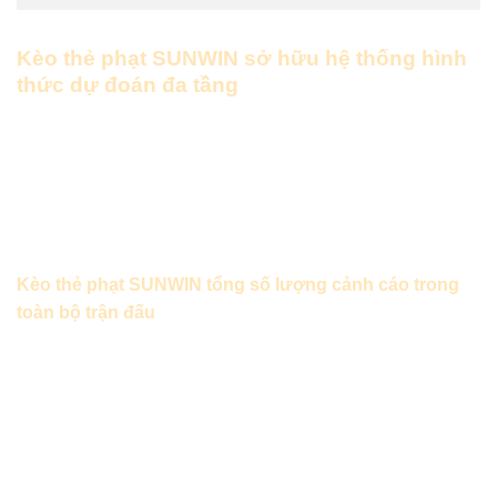
Kèo thẻ phạt SUNWIN sở hữu hệ thống hình
thức dự đoán đa tầng
Sự đa dạng trong cách thức tiếp cận trận đấu giúp thành
viên luôn tìm thấy những lựa chọn phù hợp với sở trường
phân tích cá nhân của mình. Mỗi loại hình dự đoán đều
được thiết kế tỉ mỉ để phản ánh đúng diễn biến tâm lý và lối
chơi của từng đội bóng trên thảm cỏ xanh.
Kèo thẻ phạt SUNWIN tổng số lượng cảnh cáo trong
toàn bộ trận đấu
Hội viên sẽ tập trung vào việc xác định tổng số lần trọng tài
rút giấy màu cho cả hai đội bóng cộng lại sau khi kết thúc
cuộc đối đầu. Nếu một đội bóng sở hữu lối chơi phòng
ngự phản công quyết liệt thì xác suất xuất hiện các lỗi
tranh chấp thường vượt mức 6,5 lần mỗi trận. Mọi người
nên quan sát kỹ sơ đồ chiến thuật để nhận diện những khu