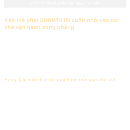
Tỷ lệ trả thưởng cho tấm giấy màu đỏ
Kèo thẻ phạt SUNWIN lôi cuốn nhờ vào cơ
chế vận hành sòng phẳng
Sự minh bạch trong việc cập nhật dữ liệu giúp mọi người
luôn cảm thấy an tâm khi tham gia vào những vòng quay
số liệu đầy biến động. Từng quyết định của trọng tài đều
được hệ thống ghi nhận một cách độc lập để đảm bảo tính
khách quan tối đa cho tất cả hội viên.
Bảng tỷ lệ hiển thị trực quan theo thời gian thực tế
Giao diện
kèo thẻ phạt SUNWIN
được tối ưu giúp mọi
người theo dõi những biến động về con số thưởng ngay
trên thiết bị di động cá nhân một cách mượt mà nhất. Việc
phân chia màu sắc rõ rệt giữa các đội bóng giúp thành
viên không bị nhầm lẫn khi thực hiện các thao tác xác
nhận dự đoán trong giây lát.