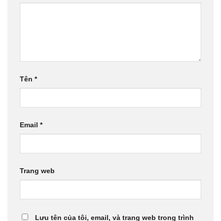
Tên
*
Email
*
Trang web
Lưu tên của tôi, email, và trang web trong trình