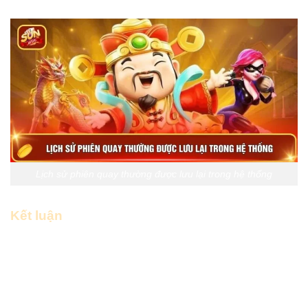
Lịch sử phiên quay thường được lưu lại trong hệ thống
Kết luận
Nổ hũ Thần Tài
mang đến một cơ chế quay thưởng được
xây dựng với cấu trúc rõ ràng, từ hệ thống cuộn xoay, bảng
biểu tượng cho tới quy tắc xác định tổ hợp hợp lệ. Sự
minh bạch trong cách hiển thị thông tin cùng nhịp vận hành