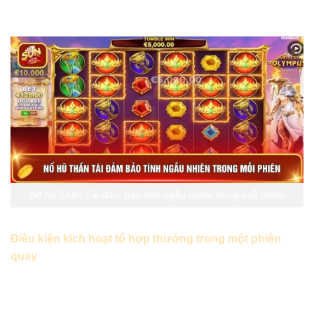
mức thưởng tương ứng.
Nổ hũ Thần Tài đảm bảo tính ngẫu nhiên trong mỗi phiên
Điều kiện kích hoạt tổ hợp thưởng trong một phiên
quay
Một tổ hợp hợp lệ thường xuất hiện khi ít nhất 3 biểu
tượng giống nhau nằm trên cùng một dòng kết hợp. Khi số