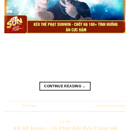
Kèo thẻ phạt SUNWIN đang trở thành tâm điểm của giới
mộ điệu túc cầu khi mang lại những trải nghiệm mới mẻ
thay vì chỉ tập trung vào tỷ số trận đấu thông thường. Hãy
cùng SUNWIN khám phá những góc nhìn độc bản giúp
mọi người dễ dàng nắm bắt cục diện trận…
CONTINUE READING
→
Posted in
Thể thao
Leave a comment
XỔ SỐ
Xổ Số Keno – 10 Phút Đổi Đời Cùng Hệ