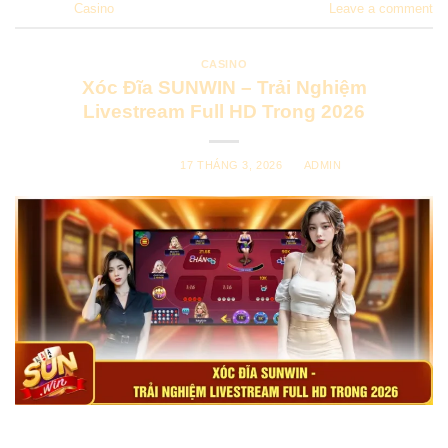
Posted in
Casino
Leave a comment
CASINO
Xóc Đĩa SUNWIN – Trải Nghiệm
Livestream Full HD Trong 2026
POSTED ON
17 THÁNG 3, 2026
BY
ADMIN
Xóc đĩa SUNWIN thu hút người chơi nhờ nhịp cược