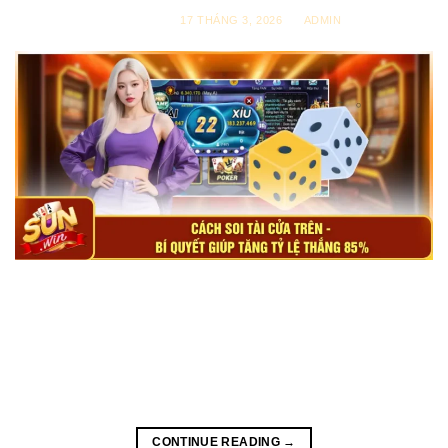
POSTED ON
17 THÁNG 3, 2026
BY
ADMIN
Cách soi tài cửa trên là chủ đề được nhiều người chơi
quan tâm khi theo dõi các kèo cược thể thao. Nhiều người
chơi thường dựa vào phong độ đội bóng và thống kê bàn
thắng để đưa ra nhận định. Khi trận đấu tại Sunwin có xu
hướng tấn công mạnh, khả năng xuất…
CONTINUE READING
→