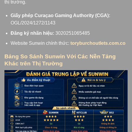
thị trường.
Giấy phép Curaçao Gaming Authority (CGA):
OGL/2024/1272/1143
Đăng ký nhãn hiệu:
3020251065485
Website Sunwin chính thức:
toryburchoutlets.com.co
Bảng So Sánh Sunwin Với Các Nền Tảng
Khác trên Thị Trường