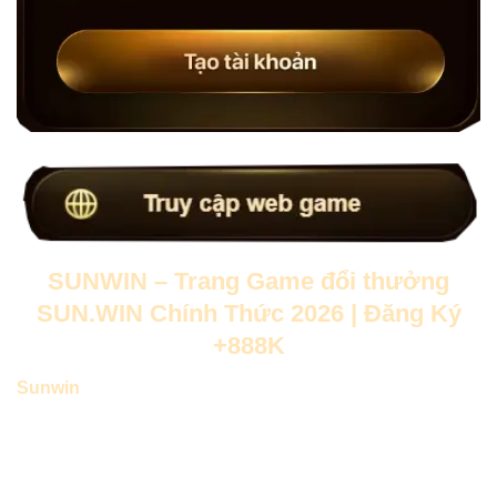
SUNWIN – Trang Game đổi thưởng
SUN.WIN Chính Thức 2026 | Đăng Ký
+888K
Sunwin
– cổng game đổi thưởng trực tuyến đã hiện diện
trên thị trường nhiều năm, ghi dấu ấn bởi uy tín và chất
lượng vượt trội. Trải nghiệm ngay kho trò chơi đa dạng từ
game bài, casino trực tuyến đến slot và mini game, cùng