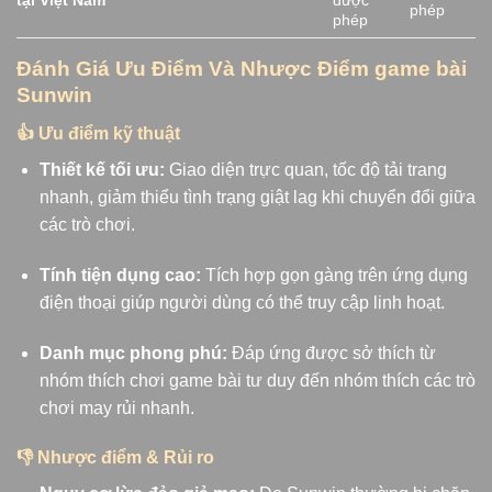
tại Việt Nam
được
phép
phép
Đánh Giá Ưu Điểm Và Nhược Điểm game bài
Sunwin
👍 Ưu điểm kỹ thuật
Thiết kế tối ưu:
Giao diện trực quan, tốc độ tải trang
nhanh, giảm thiểu tình trạng giật lag khi chuyển đổi giữa
các trò chơi.
Tính tiện dụng cao:
Tích hợp gọn gàng trên ứng dụng
điện thoại giúp người dùng có thể truy cập linh hoạt.
Danh mục phong phú:
Đáp ứng được sở thích từ
nhóm thích chơi game bài tư duy đến nhóm thích các trò
chơi may rủi nhanh.
👎 Nhược điểm & Rủi ro