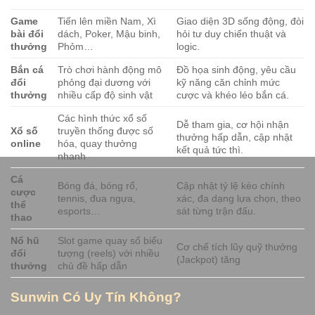
Game
Tiến lên miền Nam, Xì
Giao diện 3D sống động, đòi
bài đổi
dách, Poker, Mậu binh,
hỏi tư duy chiến thuật và
thưởng
Phỏm…
logic.
Bắn cá
Trò chơi hành động mô
Đồ họa sinh động, yêu cầu
đổi
phỏng đại dương với
kỹ năng căn chỉnh mức
thưởng
nhiều cấp độ sinh vật
cược và khéo léo bắn cá.
Các hình thức xổ số
Dễ tham gia, cơ hội nhận
Xổ số
truyền thống được số
thưởng hấp dẫn, cập nhật
online
hóa, quay thưởng
kết quả tức thì.
nhanh
Cá
Bóng đá, bóng rổ,
Cập nhật tỷ lệ kèo chính
cược
tennis, đua ngựa,
xác, đa dạng lựa chọn, theo
thể
esports…
sát từng trận đấu.
thao
Nổ hũ
Slot game quay số biểu
Cơ chế tích lũy quỹ thưởng
đổi
tượng (reels) với nhiều
(Jackpot) tăng
thưởng
chủ đề hấp dẫn
Sunwin Có Uy Tín Không?