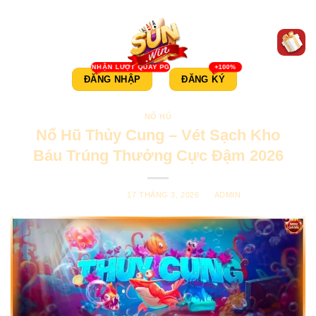
Skip
"
"
to
content
ĐĂNG NHẬP
ĐĂNG KÝ
NỔ HŨ
Nổ Hũ Thủy Cung – Vét Sạch Kho
Báu Trúng Thưởng Cực Đậm 2026
POSTED ON
17 THÁNG 3, 2026
BY
ADMIN