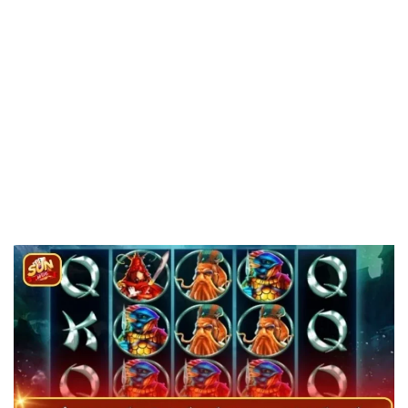
Một số sinh vật biển đặc biệt như cá mập, rùa hoặc cá heo
được xếp vào nhóm biểu tượng hiếm. Khi các hình ảnh
này xuất hiện theo tổ hợp hợp lệ, mức thưởng thường cao
hơn đáng kể so với nhóm biểu tượng phổ thông.
Việc xuất hiện các hình ảnh
nổ hũ Thủy Cung
này cũng
tạo cảm giác kịch tính trong quá trình quay thưởng. Mỗi lần
cuộn quay dừng lại với biểu tượng hiếm, người theo dõi
dễ dàng nhận thấy sự khác biệt thông qua hiệu ứng hiển
thị nổi bật trên màn hình.