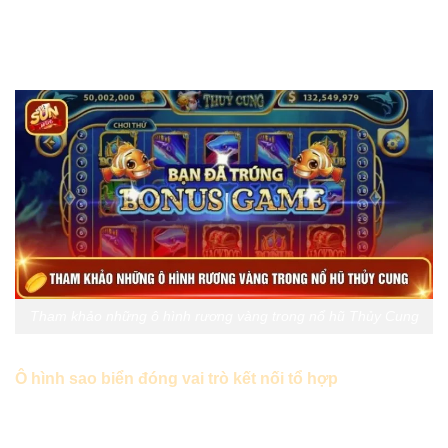
vàng khiến khoảnh khắc xuất hiện trở nên nổi bật hơn trên
màn hình. Điều này góp phần tạo nên sự hồi hộp khi các
cuộn quay dừng lại từng bước.
Tham khảo những ô hình rương vàng trong nổ hũ Thủy Cung
Ô hình sao biển đóng vai trò kết nối tổ hợp
Sao biển thường xuất hiện với chức năng hỗ trợ hoàn
thiện tổ hợp biểu tượng trên các dòng thanh toán. Khi xuất