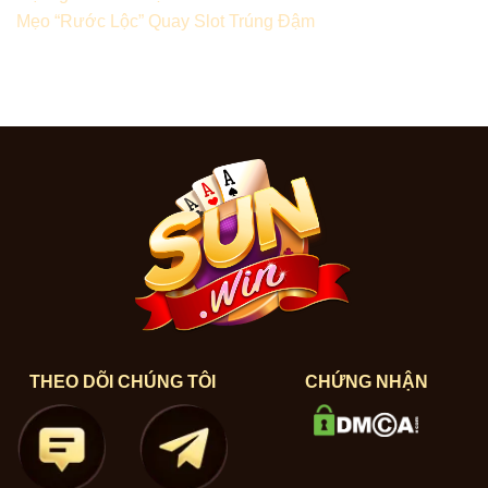
Mẹo “Rước Lộc” Quay Slot Trúng Đậm
THEO DÕI CHÚNG TÔI
CHỨNG NHẬN