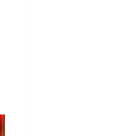
gười tham
uá trình
n vài
ao tác