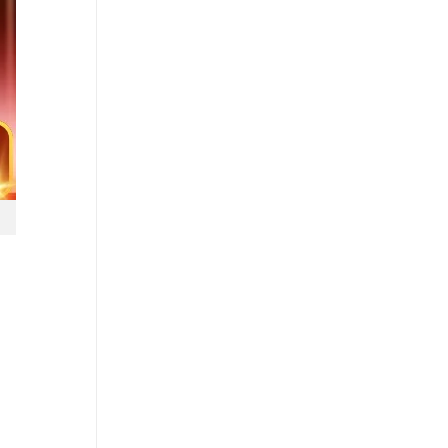
úng cách,
i theo