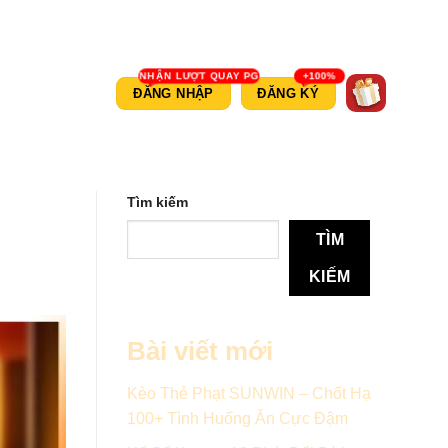
ĐĂNG NHẬP
ĐĂNG KÝ
Tìm kiếm
TÌM
KIẾM
Bài viết mới
Kèo Thẻ Phạt SUNWIN – Chốt Hạ
100+ Tình Huống Ăn Cực Đậm