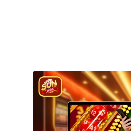
Đánh theo khung 3 số liên tiếp: Khi một con số xuất
và 24) để tăng khả năng trúng.
Chọn 2 – 3 lựa chọn mỗi phiên
xổ số siêu tốc
: Th
để tăng tỷ lệ dự đoán chính xác.
Dùng chiến thuật gấp thếp nhẹ: Nếu một lượt chưa t
tối đa 3 lần để tránh rủi ro.
Chơi theo chu kỳ thắng – nghỉ: Sau khi thắng một 
toàn bộ lợi nhuận.