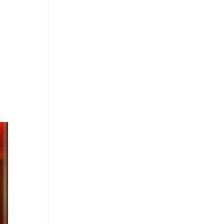
thêm 22
hương án
ên áp dụng
ất lại