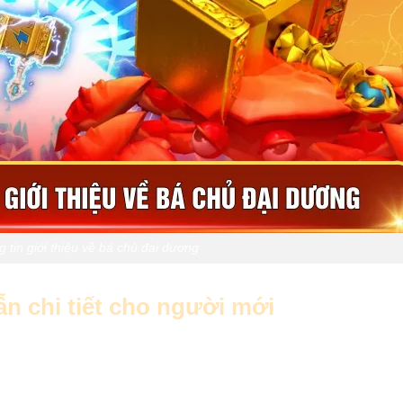
g tin giới thiệu về bá chủ đại dương
 chi tiết cho người mới
thành viên dễ dàng làm quen ngay lần đầu truy cập. Tân thủ cầ
dược tương ứng. Mỗi khẩu súng trang bị sức mạnh khác nhau, p