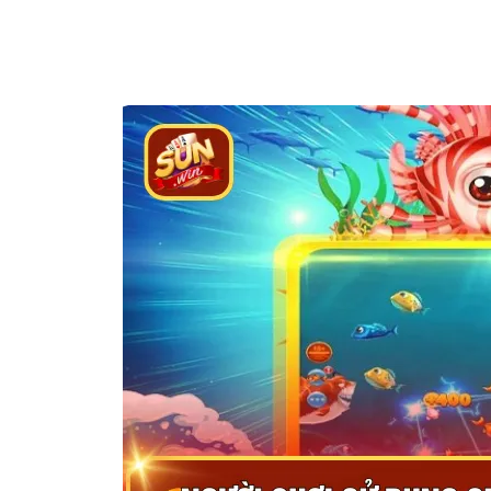
Sai lầm phổ biến của tân thủ là tập trung quá nhiều đạ
trong
Bá Chủ Đại Dương
yêu cầu xoay họng pháo liên
trúng thầu đồng thời nhiều sinh vật khác nhau đang bơi