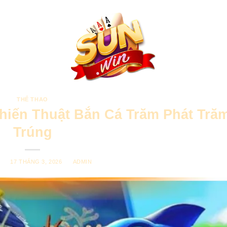
Ổ SỐ
THỂ THAO
hiến Thuật Bắn Cá Trăm Phát Tră
Trúng
 ON
17 THÁNG 3, 2026
BY
ADMIN