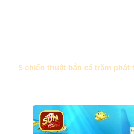
Ngư thủ điều khiển họng pháo hướng về phía con mồi đ
động ghi nhận sát thương khi viên đạn chạm trúng mục
của loài cá vừa bị hạ gục thành công.
Bá Chủ Đại Dương
quy định mỗi loại cá mang một giá 
quyền thay đổi cấp độ vũ khí linh hoạt nhằm phù hợp t
hoạch tác chiến hiệu quả, tránh tiêu tốn tài nguyên lãn
5 chiến thuật bắn cá trăm phát
Chinh phục đỉnh cao trong
Bá Chủ Đại Dương
yêu cầ
hóa lượng xu thu về. Việc hiểu rõ đặc điểm từng sinh v
mọi đối thủ.