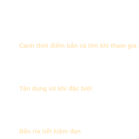
chiến thuật khôn ngoan giúp bảo toàn nguồn vốn tron
nhỏ di chuyển chậm nhằm thu thập điểm số ổn định.
Phương pháp này đảm bảo rủi ro ở mức thấp nhất, đồn
điều chỉnh họng súng nhịp nhàng, tiêu diệt từng sinh v
Canh thời điểm bắn cá lớn khi tham gi
Săn lùng Boss khổng lồ luôn mang lại cảm giác phấn k
đợi khoảnh khắc mục tiêu vừa xuất hiện từ mép màn hìn
trước những đòn tấn công dồn dập, mạnh mẽ.
Tận dụng vũ khí đặc biệt
Hệ thống kho tàng khí tài trong
Bá Chủ Đại Dương
cu
hay đóng băng sở hữu khả năng vô hiệu hóa mục tiêu d
thực tế để kích hoạt chúng vào những lúc đàn cá đông
Bắn ria tiết kiệm đạn