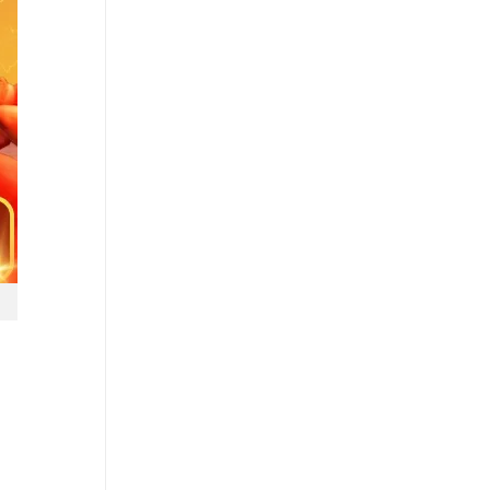
n nạp
hục vụ