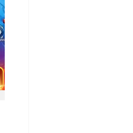
 chính là