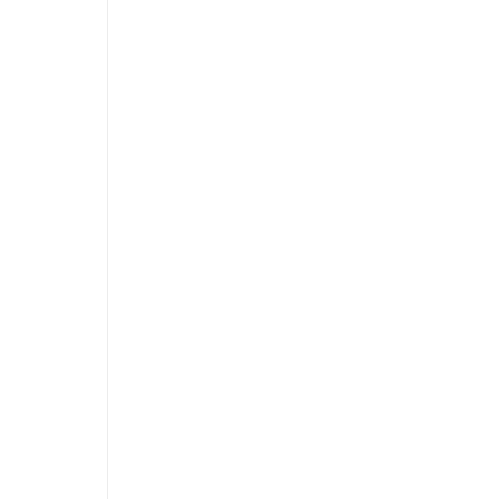
c đàn cá
ư thủ cần
ường chờ
ng nhất
 tia sét
nh huống