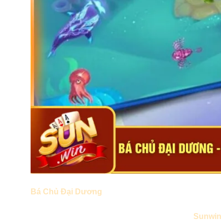
Bá Chủ Đại Dương
khởi đầu cuộc hành trình chinh p
đợi người dũng cảm khai phá. Cảm giác hồi hộp dâng t
mơ làm giàu dưới đáy biển sâu trở thành hiện
Sunwi