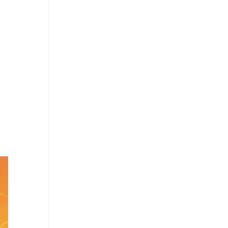
hô. Mỗi
m.
Bá Chủ
n bắn ra
. Người
ng.